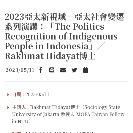
2023亞太新視域－亞太社會變遷
系列演講：「The Politics
Recognition of Indigenous
People in Indonesia」／
Rakhmat Hidayat博士
2023/05/11
Facebook
line
email
Twitter
Add to Calendar
日期 :
2023/05/11
主講人 :
Rakhmat Hidayat博士（Sociology State
University of Jakarta 教授 & MOFA Taiwan Fellow
in NTU）