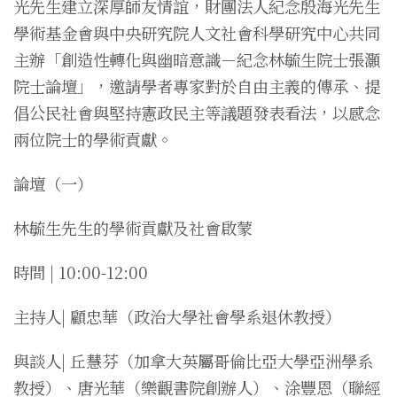
光先生建立深厚師友情誼，財團法人紀念殷海光先生
學術基金會與中央研究院人文社會科學研究中心共同
主辦「創造性轉化與幽暗意識－紀念林毓生院士張灝
院士論壇」，邀請學者專家對於自由主義的傳承、提
倡公民社會與堅持憲政民主等議題發表看法，以感念
兩位院士的學術貢獻。
論壇（一）
林毓生先生的學術貢獻及社會啟蒙
時間 | 10:00-12:00
主持人| 顧忠華（政治大學社會學系退休教授）
與談人| 丘慧芬（加拿大英屬哥倫比亞大學亞洲學系
教授）、唐光華（樂觀書院創辦人）、涂豐恩（聯經