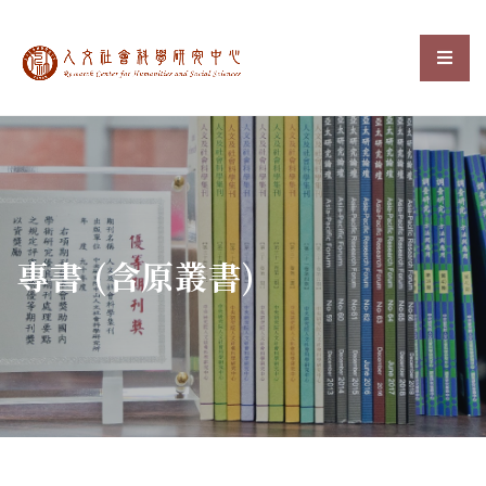
中央研究院人文社會科
選單
:::
專書 (含原叢書)