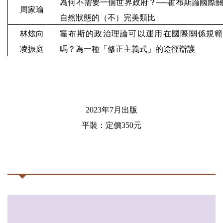
為何不需要一個世界政府？──霍布斯論國際
周家瑜
自然狀態的（不）完美類比
林炫向
霍布斯的政治理論可以運用在國際關係規範
凌振庭
嗎？
為一種「修正主義式」的途徑辯護
2023
年
7
月出版
平裝：定價
350
元