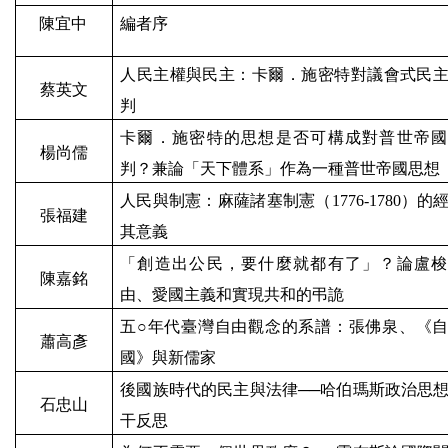
陳宜中
編者序
人民主權與民主：卡爾．施密特對議會式民
蔡英文
判
卡爾．施密特的思想是否可構成對普世帝國
楊尚儒
判？兼論「天下體系」作為一種普世帝國思想
人民與制憲：麻薩諸塞制憲（
1776-1780
）的
張福建
其意義
「創造出公民，要什麼就都有了」？論盧梭
陳嘉銘
由、愛國主義和實現共和的弔詭
五
○
年代臺灣自由觀念的系譜：張佛泉、《
蕭高彥
國》與新儒家
後國族時代的民主與法律──哈伯瑪斯政治思
石忠山
干反思