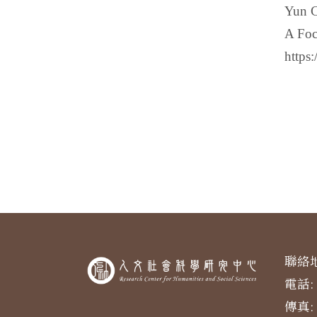
Yun 
A Foc
https:
聯絡地
電話: 
傳真: 