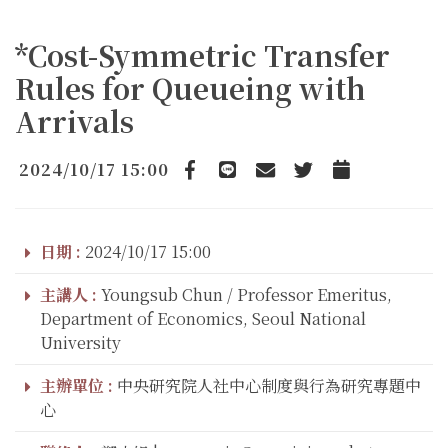
*Cost-Symmetric Transfer
Rules for Queueing with
Arrivals
2024/10/17 15:00
Facebook
line
email
Twitter
Add to Calendar
日期 :
2024/10/17 15:00
主講人 :
Youngsub Chun / Professor Emeritus,
Department of Economics, Seoul National
University
主辦單位 :
中央研究院人社中心制度與行為研究專題中
心