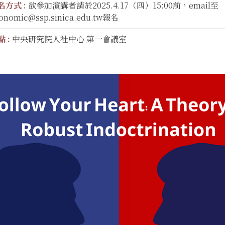
名方式 :
欲參加演講者請於2025.4.17（四）15:00前，email至
onomic@ssp.sinica.edu.tw報名
 :
中央研究院人社中心 第一會議室