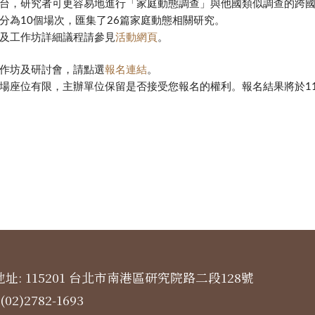
台，研究者可更容易地進行「家庭動態調查」與他國類似調查的跨
分為10個場次，匯集了26篇家庭動態相關研究。
及工作坊詳細議程請參見
活動網頁
。
作坊及研討會，請點選
報名連結
。
場座位有限，主辦單位保留是否接受您報名的權利。報名結果將於11月7
址: 115201 台北市南港區研究院路二段128號
(02)2782-1693