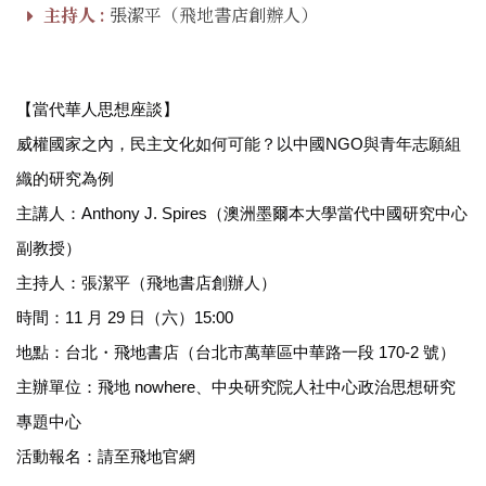
主持人 :
張潔平（飛地書店創辦人）
【當代華人思想座談】
威權國家之內，民主文化如何可能？以中國
NGO
與青年志願組
織的研究為例
主講人：
Anthony J. Spires
（澳洲墨爾本大學當代中國研究中心
副教授）
主持人：張潔平（飛地書店創辦人）
時間：
11
月
29
日（六）
15:00
地點：台北・飛地書店（台北市萬華區中華路一段
170-2
號）
主辦單位：飛地
nowhere
、中央研究院人社中心政治思想研究
專題中心
活動報名：請至飛地官網