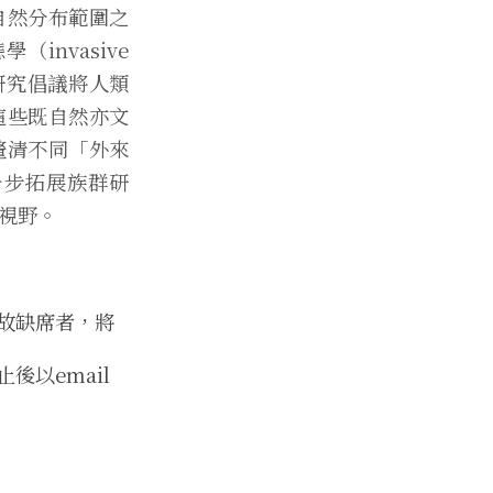
自然分布範圍之
nvasive
，本研究倡議將人類
這些既自然亦文
釐清不同「外來
一步拓展族群研
析視野。
故缺席者，將
以email