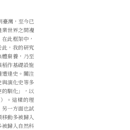
來到臺灣，至今已
農業世界之間複
；在此框架中，
於此，我的研究
集體棄養，乃至
與稻作基礎設施
種遭逢史。關注
史與演化史等多
控的馴化」，以
ion）。這樣的理
，另一方面也試
類移動多被歸入
多被歸入自然科