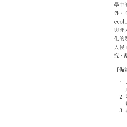
學中
外，
eco
與非
化的
入侵
究、離
【備註