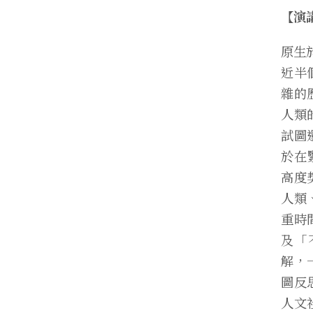
【演
原生
近半
雜的
人類
試圖
於在
高度
人類
重時
及「不
解，
圖反
人文