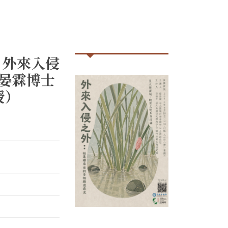
｜外來入侵
蔡晏霖博士
授）