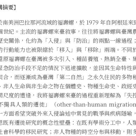
講摘要】
於南美洲巴拉那河流域的福壽螺，於 1979 年自阿根廷
個世紀。主流的福壽螺來臺敘事，往往將福壽螺與臺灣
歷史關係，化約為「入侵」與「防治」的兩點一線過程
的行動能力也被限縮於「移入」與「移除」兩端。不同
還原福壽螺在臺灣被多次引入、種苗養殖、熱銷全臺、
緊急防治手段不足的情況下迅速擴散，並因其生命特性
契合，而逐漸成為臺灣「第二自然」之永久住民的多物
、非人生命與非生命之物在個體史、物種生命史、政經
間尺度的遭逢，我將福壽螺來臺的過程重新理解為「失
獨具人類的遷徙」（other-than-human migrat
一方面希望突破外來入侵論述中常見的戰爭與疾病隱喻
思既有遷徙研究的概念性壁壘：在既有學術分工中，人
社會科學的移民研究；非人物種的時空分布與移動，則