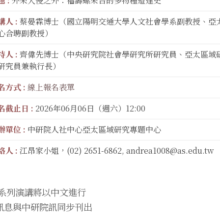
 :
外來入侵之外：福壽螺來台的多物種遭逢史
講人 :
蔡晏霖博士（國立陽明交通大學人文社會學系副教授、亞
心合聘副教授）
持人 :
齊偉先博士（中央研究院社會學研究所研究員、亞太區域
研究員兼執行長）
名方式 :
線上報名表單
名截止日 :
2026年06月06日（週六）12:00
辦單位 :
中研院人社中心亞太區域研究專題中心
絡人 :
江昂家小姐，(02) 2651-6862, andrea1008@as.edu.tw
本系列演講將以中文進行
訊息與中研院訊同步刊出