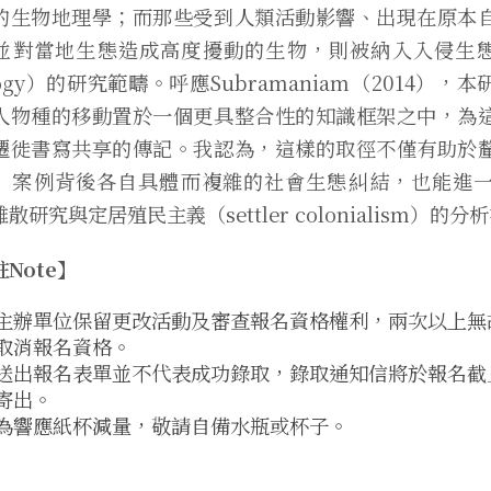
的生物地理學；而那些受到人類活動影響、出現在原本
並對當地生態造成高度擾動的生物，則被納入入侵生態學（i
logy）的研究範疇。呼應Subramaniam（2014）
人物種的移動置於一個更具整合性的知識框架之中，為
遷徙書寫共享的傳記。我認為，這樣的取徑不僅有助於
」案例背後各自具體而複雜的社會生態糾結，也能進
散研究與定居殖民主義（settler colonialism）的分
Note】
主辦單位保留更改活動及審查報名資格權利，兩次以上無
取消報名資格。
送出報名表單並不代表成功錄取，錄取通知信將於報名截止後
寄出。
為響應紙杯減量，敬請自備水瓶或杯子。