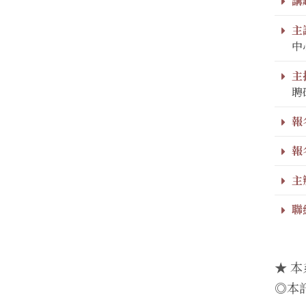
講題
主
中
主
聘
報
報
主
聯
★ 
◎本