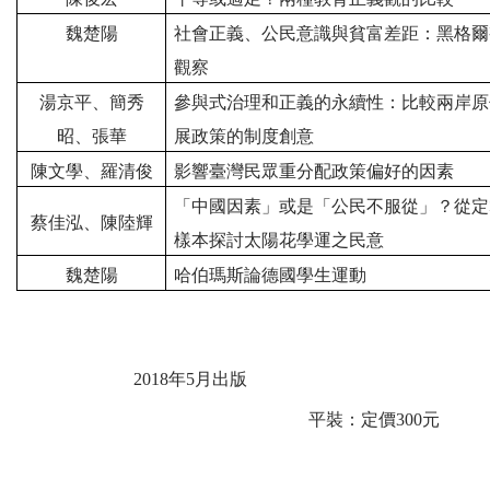
魏楚陽
社會正義、公民意識與貧富差距：黑格爾
觀察
湯京平、簡秀
參與式治理和正義的永續性：比較兩岸原
昭、張華
展政策的制度創意
陳文學、羅清俊
影響臺灣民眾重分配政策偏好的因素
「中國因素」或是「公民不服從」？從定
蔡佳泓、陳陸輝
樣本探討太陽花學運之民意
魏楚陽
哈伯瑪斯論德國學生運動
2018
年
5
月出版
平裝：定價
300
元