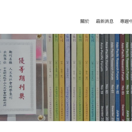
會科學研究中心
跳至中央區塊/Main Conte
:::
關於
最新消息
專題