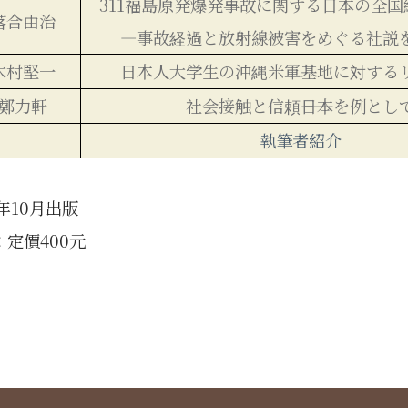
311福島原発爆発事故に関する日本の全
落合由治
―事故経過と放射線被害をめぐる社説
木村堅一
日本人大学生の沖縄米軍基地に対する
鄭力軒
社会接触と信頼――日本を例とし
執筆者紹介
4年
10
月出版
：定價
400
元