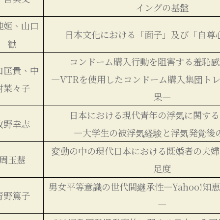
イングの基盤
純姬、山口
日本文化における「面子」及び「自尊
勧
コンドーム購入行動を阻害する羞恥感
口匡貴、中
―VTRを使用したコンドーム購入集団ト
村菜々子
果―
日本における現代青年の浮気に関する
牧野幸志
―大学生の被浮気経験と浮気発覚後
変動の中の現代日本における既婚者の夫婦
周玉慧
足度
男女平等意識の世代間継承性―Yahoo!知
青野篤子
―