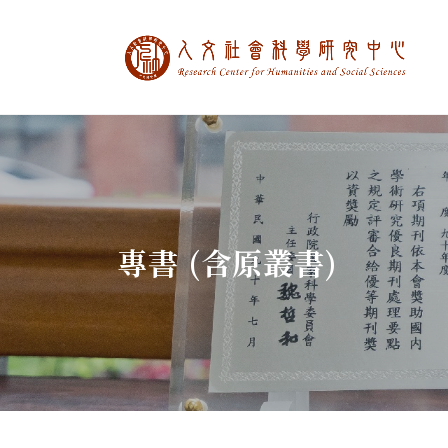
中央研究院人文社
:::
專書 (含原叢書)