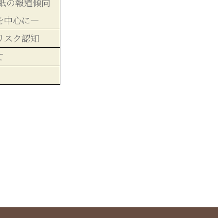
国紙の報道傾向
を中心に―
リスク認知
て