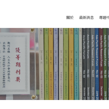
會科學研究中心
跳至中央區塊/Main Conte
:::
關於
最新消息
專題