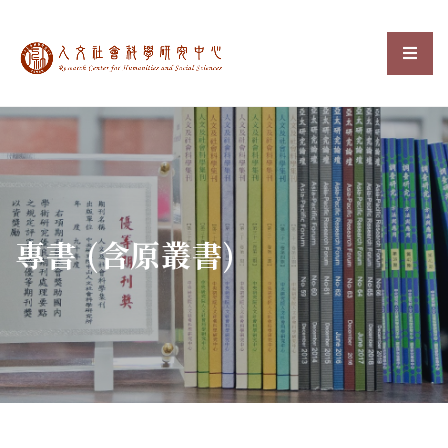
中央研究院人文社會科
選單
:::
專書 (含原叢書)