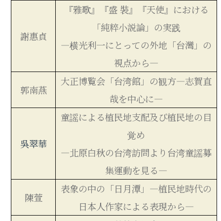
『雅歌』『盛 裝』『天使』における
「純粹小説論」の実践
謝惠貞
―横光利一にとっての外地「台灣」の
視点から―
大正博覧会「台湾館」の観方―志賀直
郭南燕
哉を中心に―
童謡による植民地支配及び植民地の目
覚め
吳翠華
―北原白秋の台湾訪問より台湾童謡募
集運動を見る―
表象の中の「日月潭」―植民地時代の
陳萱
日本人作家による表現から―