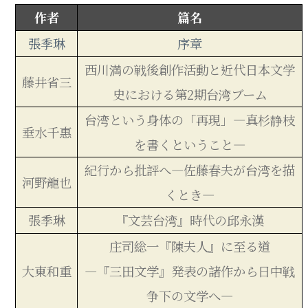
作者
篇名
張季琳
序章
西川満の戦後創作活動と近代日本文学
藤井省三
史における第2期台湾ブーム
台湾という身体の「再現」―真杉静枝
垂水千惠
を書くということ―
紀行から批評へ―佐藤春夫が台湾を描
河野龍也
くとき―
張季琳
『文芸台湾』時代の邱永漢
庄司総一『陳夫人』に至る道
大東和重
―『三田文学』発表の諸作から日中戦
争下の文学へ―