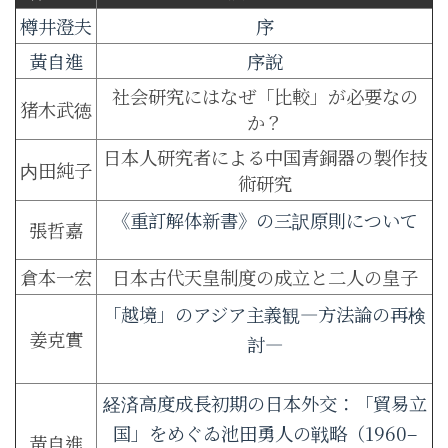
樽井澄夫
序
黃自進
序說
社会研究にはなぜ「比較」が必要なの
猪木武徳
か？
日本人研究者による中国青銅器の製作技
内田純子
術研究
《重訂解体新書》の三訳原則について
張哲嘉
倉本一宏
日本古代天皇制度の成立と二人の皇子
「越境」のアジア主義観―方法論の再検
姜克實
討―
経済高度成長初期の日本外交：「貿易立
国」をめぐゐ池田勇人の戦略（1960–
黃自進