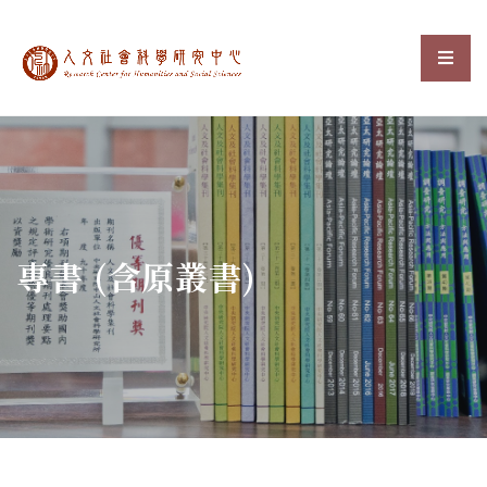
中央研究院人文社會科
選單
:::
專書 (含原叢書)