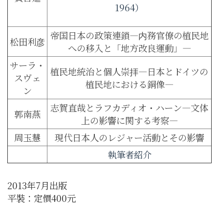
1964）
帝国日本の政策連鎖―内務官僚の植民地
松田利彦
への移入と「地方改良運動」―
サーラ・
植民地統治と個人崇拝―日本とドイツの
スヴェ
植民地における銅像―
ン
志賀直哉とラフカディオ・ハーン―文体
郭南燕
上の影響に関する考察―
周玉慧
現代日本人のレジャー活動とその影響
執筆者紹介
2013年7月出版
平裝：定價400元