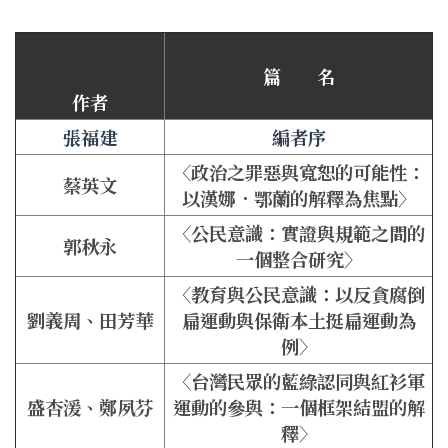
篇 名
作者
張福建
編者序
〈政治之罪惡與寬恕的可能性：
蔡英文
以漢娜．鄂蘭的解釋為焦點〉
〈公民意識：實證與規範之間的
郭秋永
一個整合研究〉
〈教育與公民意識：以反貪腐倒
劉義周、田芳華
扁運動與保衛本土挺扁運動為
例〉
〈台灣民眾的藍綠認同與紅衫軍
盛杏湲、鄭夙芬
運動的參與：一個框架結盟的解
釋〉