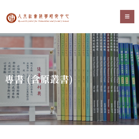
中央研究院人文社會科
選單
:::
專書 (含原叢書)