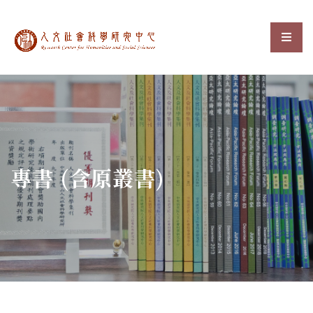
中央研究院人文社會科
選單
:::
專書 (含原叢書)