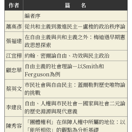
作者
篇 名
編者序
蕭高彥
從共和主義到激進民主－盧梭的政治秩序論
在自由主義與共和主義之外：梅迪遜早期憲
張福建
政思想探索
江宜樺
約翰．密爾論自由、功效與民主政治
自由主義的社會理論－以Smith和
顧忠華
Ferguson為例
市民社會與自由民主：蓋爾勒對歷史唯物論
蔡英文
的挑戰
自由、人權與市民社會－國家與社會二元論
李建良
的歷史淵源與現代意義
「團體權利」在保障人權中所屬的地位：以
陳秀容
「能所相依」的觀點為分析基礎