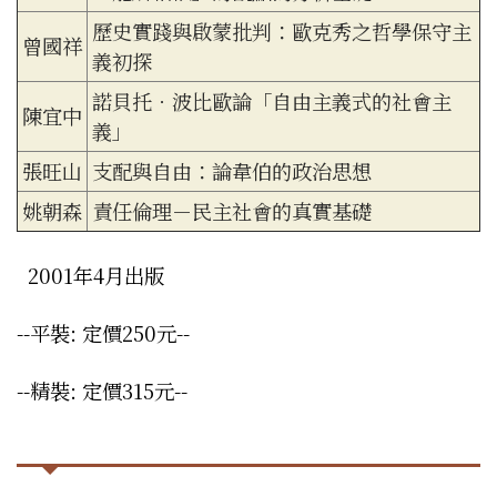
歷史實踐與啟蒙批判：歐克秀之哲學保守主
曾國祥
義初探
諾貝托．波比歐論「自由主義式的社會主
陳宜中
義」
張旺山
支配與自由：論韋伯的政治思想
姚朝森
責任倫理－民主社會的真實基礎
2001年4月出版
--平裝: 定價250元--
--精裝: 定價315元--