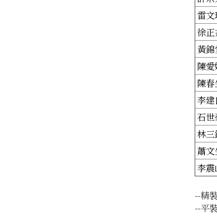
雷文
徐正
黃錦
陳愛
陳春
李建
石世
林三
蕭文
李震
--精裝
--平裝