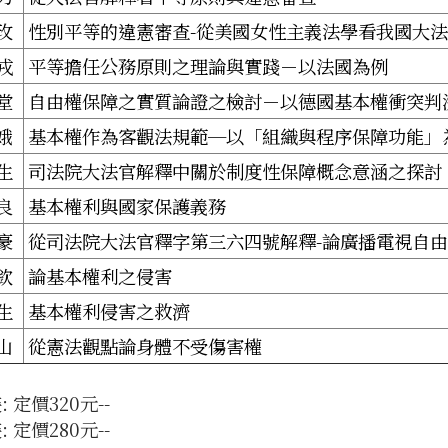
玫
性別平等的違憲審查-從美國女性主義法學看我國大
戎
平等擔任公務原則之理論與實踐－以法國為例
堂
自由權保障之實質論證之檢討－以德國基本權衝突判
娥
基本權作為客觀法規範─以「組織與程序保障功能」
生
司法院大法官解釋中關於制度性保障概念意涵之探討
良
基本權利與國家保護義務
豪
從司法院大法官釋字第三六四號解釋-論廣播電視自
欽
論基本權利之侵害
生
基本權利侵害之救濟
山
從憲法觀點論身體不受傷害權
: 定價320元--
: 定價280元--