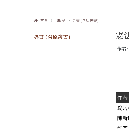
首頁
出版品
專書 (含原叢書)
憲
專書 (含原叢書)
作者
作者
翁岳
陳新
許宗