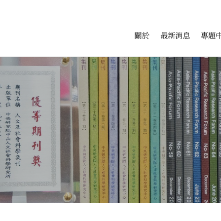
會科學研究中心
跳至中央區塊/Main Conte
:::
關於
最新消息
專題