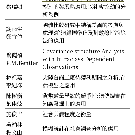
蔡瑞明
型》的發展與應用:以社會流動的分
析為例
團體比較研究中結構差異的考慮與
謝雨生
處理:論迴歸標準化及對數線性消除
鄭宜仲
法的應用
Covariance structure Analysis
翁儷禎
with Intraclass Dependent
P.M.Bentler
Observations
林祖嘉
大陸台商工廠待獲利期間之分析:存
李紀珠
活模型之應用
陳樹衡
貨幣數量學說的競爭性:遺傳規畫在
葉佳炫
知識發掘上的應用
施俊吉
社會共識程度之衡量
吳柏林
模糊統計在社會調查分析的應用
楊文山