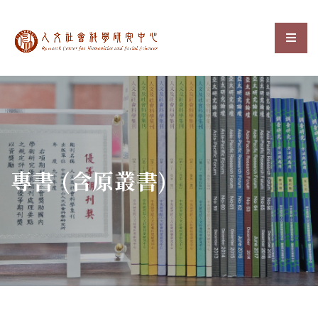
中央研究院人文社會科
選單
:::
專書 (含原叢書)