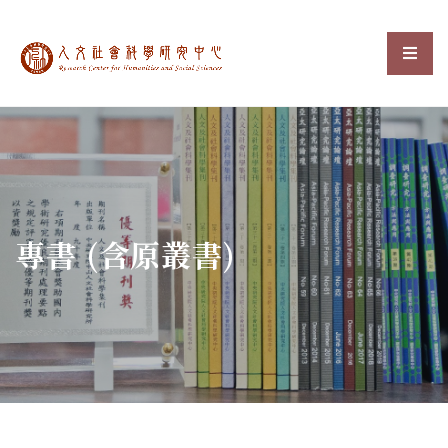
中央研究院人文社會科
選單
:::
專書 (含原叢書)