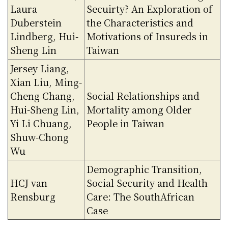
Laura
Secuirty? An Exploration of
Duberstein
the Characteristics and
Lindberg, Hui-
Motivations of Insureds in
Sheng Lin
Taiwan
Jersey Liang,
Xian Liu, Ming-
Cheng Chang,
Social Relationships and
Hui-Sheng Lin,
Mortality among Older
Yi Li Chuang,
People in Taiwan
Shuw-Chong
Wu
Demographic Transition,
HCJ van
Social Security and Health
Rensburg
Care: The SouthAfrican
Case