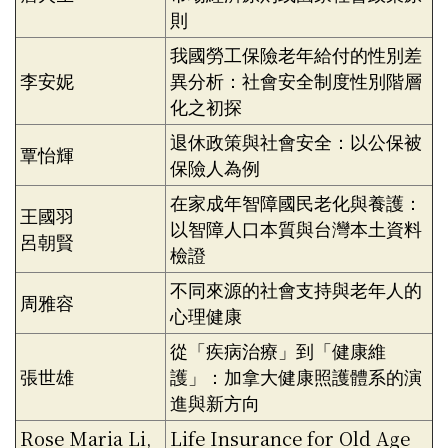
則
我國勞工保險老年給付的性別差
李安妮
異分析：社會安全制度性別階層
化之初探
退休政策與社會安全：以公保被
覃怡輝
保險人為例
在家成年智障國民老化與養護：
王國羽
以智障人口本質與台灣本土資料
呂朝賢
檢證
不同來源的社會支持與老年人的
周雅容
心理健康
從「疾病治療」到「健康維
張世雄
護」：加拿大健康照護體系的演
進與新方向
Rose Maria Li,
Life Insurance for Old Age