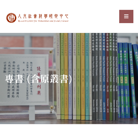
中央研究院人文社會科
選單
:::
專書 (含原叢書)