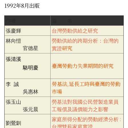
1992年8月出版
作者
篇 名
張慶輝
台灣勞動供給之研究
林向愷
勞動供給的跨期分析：台灣的
官德星
研究
實證
張清溪
臺灣勞動力失業期間的研究
駱明慶
勞基法,延長工時與臺灣的勞動
李 誠
吳惠林
市場
張玉山
勞基法對我國公民營製造業員
張元晨
工報償及議價能力之影響
家庭所得分配的勞動經濟分析 :
劉鶯釧
台灣雙薪家庭實證