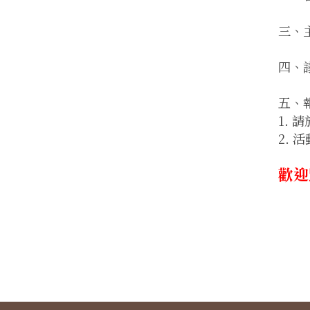
三、
四、
五、
1. 請
2. 
歡迎