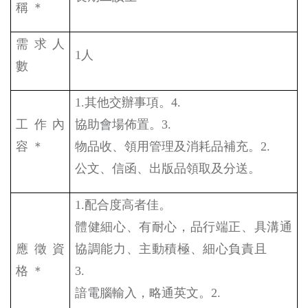
稱 ＊
需求人
1
人
數
1.
其他交辦事項。
4.
工作內
協助會場佈置。
3.
容 ＊
物品收、領用管理及消耗品補充。
2.
公文、信函、出版品領取及分送。
1.
配合度高者佳。
體健細心、有耐心，品行端正、具溝通
應徵資
協調能力、主動積極、細心負責且
格 ＊
3.
諳電腦輸入，略通英文。
2.