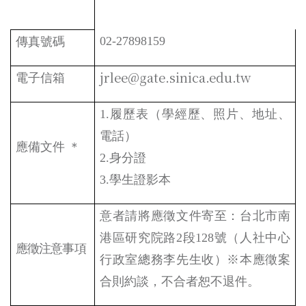
02-27898159
傳真號碼
jrlee@gate.sinica.edu.tw
電子信箱
1.
履歷表（學經歷、照片、地址、
電話）
應備文件 ＊
2.
身分證
3.學生證影本
意者請將應徵文件寄至：台北市南
港區研究院路
2
段
128
號（人社中心
應徵注意事項
行政室總務
李
先生收）※本應徵案
合則約談，不合者恕不退件。