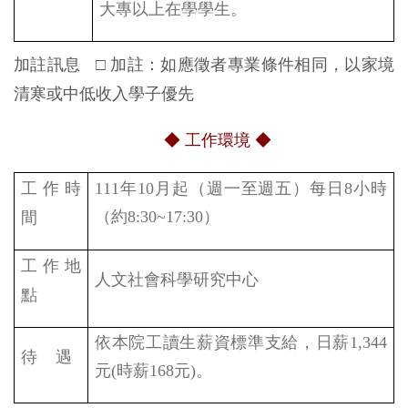
大專以上在學學生。
加註訊息
□
加註：如應徵者專業條件相同，以家境
清寒或中低收入學子優先
◆ 工作環境 ◆
工作時
111
年
10
月起（週一至週五）每日
8
小時
（約
8:30~17:30
）
間
工作地
人文社會科學研究中心
點
依本院工讀生薪資標準支給，日薪
1,344
待
遇
元
(
時薪
168
元
)
。