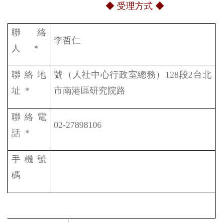
◆ 受理方式 ◆
聯絡
李哲仁
人 ＊
聯絡地
號（人社中心行政室總務）
128
段
2
台北
址 ＊
市南港區研究院路
聯絡電
02-27898106
話 ＊
手機號
碼