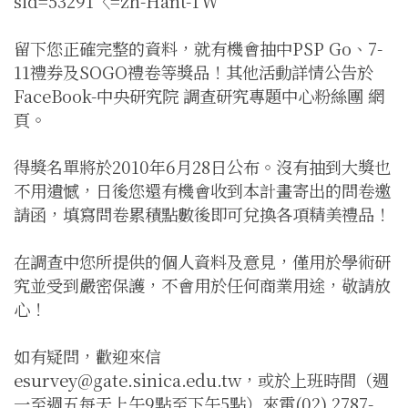
sid=53291〈=zh-Hant-TW
留下您正確完整的資料，就有機會抽中PSP Go、7-
11禮券及SOGO禮卷等獎品！其他活動詳情公告於
FaceBook-中央研究院 調查研究專題中心粉絲團 網
頁。
得獎名單將於2010年6月28日公布。沒有抽到大獎也
不用遺憾，日後您還有機會收到本計畫寄出的問卷邀
請函，填寫問卷累積點數後即可兌換各項精美禮品！
在調查中您所提供的個人資料及意見，僅用於學術研
究並受到嚴密保護，不會用於任何商業用途，敬請放
心！
如有疑問，歡迎來信
esurvey@gate.sinica.edu.tw，或於上班時間（週
一至週五每天上午9點至下午5點）來電(02) 2787-