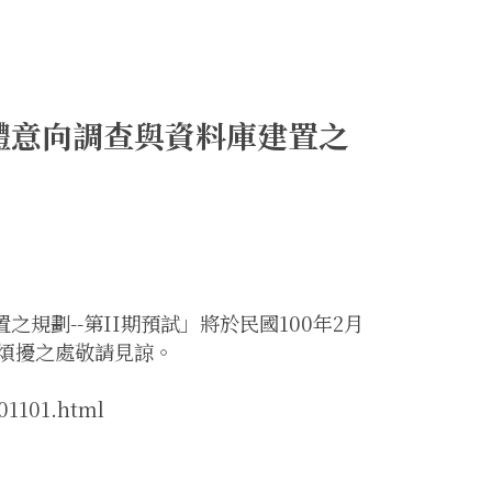
體意向調查與資料庫建置之
規劃--第II期預試」將於民國100年2月
，煩擾之處敬請見諒。
01101.html