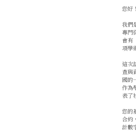
您好
我們
專門
會有
項學
這次
查與
國的
作為
表了
您的
合約
計數