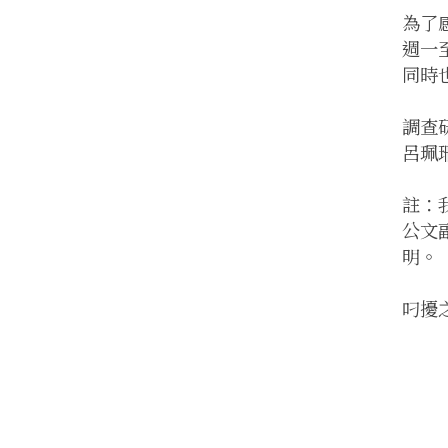
為了
週一
同時
調查研
呂珮珊
註：
公文
明。
叼擾