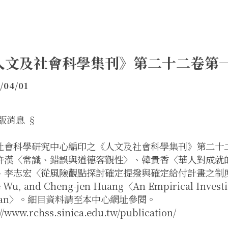
人文及社會科學集刊》第二十二卷第
/04/01
版消息 §
社會科學研究中心編印之《人文及社會科學集刊》第二十
許漢〈常識、錯誤與道德客觀性〉、韓貴香〈華人對成就
李志宏〈從風險觀點探討確定提撥與確定給付計畫之制度轉換選擇權
 Wu, and Cheng-jen Huang〈An Empirical Investiga
iwan〉。細目資料請至本中心網址參閱。
//www.rchss.sinica.edu.tw/publication/