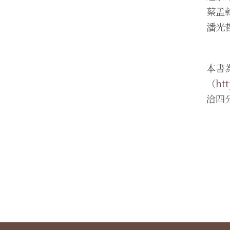
蔡孟
潘光
本書
（
htt
洽四分