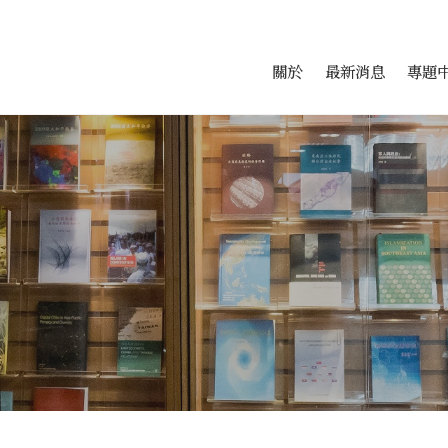
會科學研究中心
跳至中央區塊/Main Conte
:::
關於
最新消息
專題