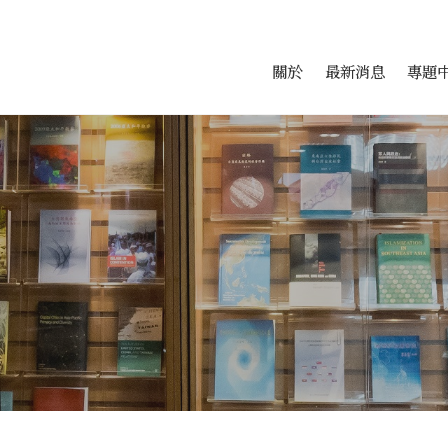
會科學研究中心
跳至中央區塊/Main Conte
:::
關於
最新消息
專題