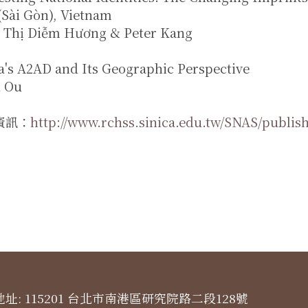
(Sài Gòn), Vietnam
 Thị Diễm Hương & Peter Kang
a's A2AD and Its Geographic Perspective
u Ou
資訊：
http://www.rchss.sinica.edu.tw/SNAS/publis
址: 115201 台北市南港區研究院路二段128號