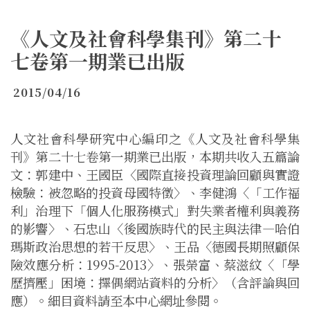
《人文及社會科學集刊》第二十
七卷第一期業已出版
2015/04/16
人文社會科學研究中心編印之《人文及社會科學集
刊》第二十七卷第一期業已出版，本期共收入五篇論
文：郭建中、王國臣〈國際直接投資理論回顧與實證
檢驗：被忽略的投資母國特徵〉、李健鴻〈「工作福
利」治理下「個人化服務模式」對失業者權利與義務
的影響〉、石忠山〈後國族時代的民主與法律—哈伯
瑪斯政治思想的若干反思〉、王品〈德國長期照顧保
險效應分析：
1995-2013
〉、張榮富、蔡滋紋〈「學
歷擠壓」困境：擇偶網站資料的分析〉（含評論與回
應）。細目資料請至本中心網址參閱。