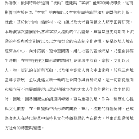
界聯繫，後因時局所迫而“被動”遷徙與“客居”他鄉的刻板印象，從而
影響到對於何為“客家”的理解以及客家與周邊族群和社會關係的判斷。
就此，基於梅州南口僑鄉村、松口鎮以及大埔百侯鎮之人類學田野研究，
本場演講試圖描繪出當地客家人流動的生活圖景，無論是歷史時期向上流
動的科舉與教育制度以及以之相契合的宗族制度化建構，還是以地方墟市
經濟為中心，向外拓展、延伸至閩西、潮汕地區的區域網路，乃至南洋謀
生時期，在來來往往之間形成的跨國社會領域中飲食、宗教、文化以及
人、物、資訊的交流與互動，以及如今客家人再次走出家鄉，於珠三角地
區尋求發展，並以此建立新一輪的社會關係與貿易網路，這一切都從縱向
和橫向等不同層面展現出居於邊陲地帶的客家人作為能動的行為主體因
時、因地、因勢而產生的調適與轉變。更為重要的是，作為一種歷史心性
與文化慣習，在不斷變動中所形成的開放、靈活、流動的群體精神，已成
為客家人在時代變革中保持其文化持續發展的內在動力，並由此推動著地
方社會的轉型與變遷。