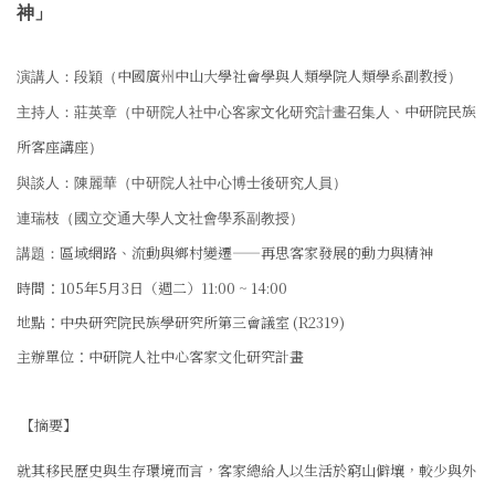
神
」
中國廣州中山大學社會學與人類學院人類學系副教授
演講人：段穎（
）
、中研院民族
主持人：莊英章（中研院人社中心客家文化研究計畫召集人
所客座講座
）
與談人：陳麗華（
中研院人社中心博士後研究人員
）
連瑞枝
（
國立交通大學人文社會學系副教授
）
區域網路、流動與鄉村變遷——再思客家發展的動力與精神
講題
：
時間：105年5月3日（週二）11:00 ~ 14:00
地點：中央研究院民族學研究所第三會議室 (R2319)
主辦單位：中研院人社中心客家文化研究計畫
【摘要】
就其移民歷史與生存環境而言，客家總給人以生活於窮山僻壤，較少與外