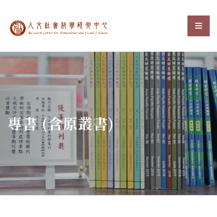
中央研究院人文社會科
選單
:::
專書 (含原叢書)