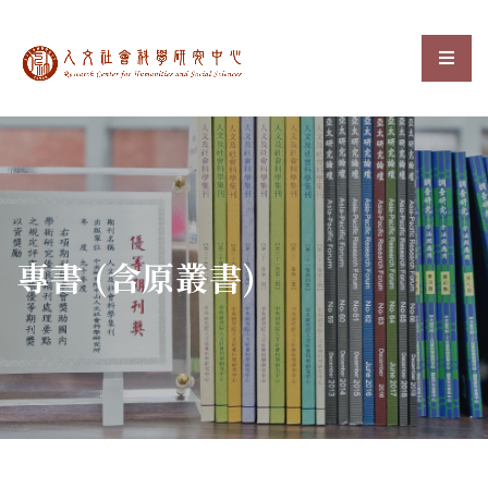
中央研究院人文社會科
選單
:::
專書 (含原叢書)