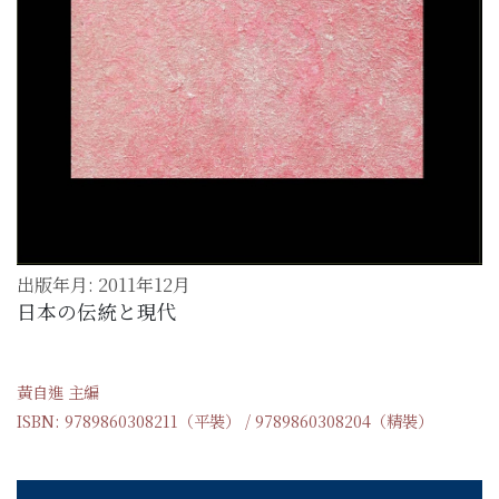
出版年月: 2011年12月
日本の伝統と現代
黃自進 主編
ISBN: 9789860308211（平裝） / 9789860308204（精裝）