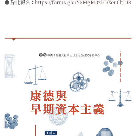
● 點此報名：
https://forms.gle/Y2MgM3zHBXeu6bT48