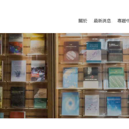
會科學研究中心
跳至中央區塊/Main Conte
:::
關於
最新消息
專題