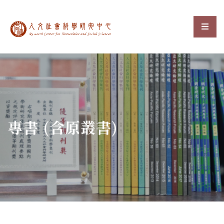
中央研究院人文社會科
選單
:::
專書 (含原叢書)