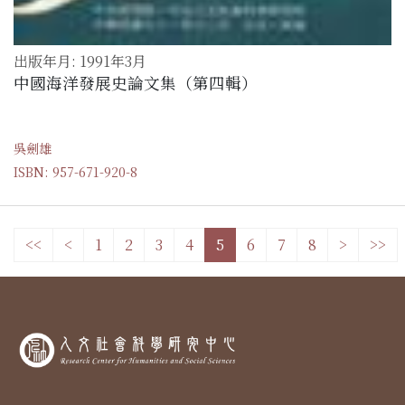
出版年月: 1991年3月
中國海洋發展史論文集（第四輯）
吳劍雄
ISBN: 957-671-920-8
<<
<
1
2
3
4
5
6
7
8
>
>>