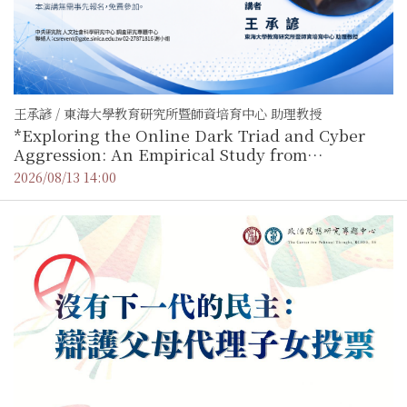
王承諺 / 東海大學教育研究所暨師資培育中心 助理教授
*Exploring the Online Dark Triad and Cyber
Aggression: An Empirical Study from
Situational Simulation Experiments to Human-
2026/08/13 14:00
AI Hybrid Surveys