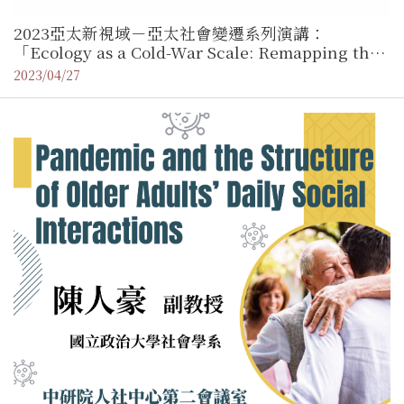
2023亞太新視域－亞太社會變遷系列演講：
「Ecology as a Cold-War Scale: Remapping the
Malayan Emergency through Displacement」／
2023/04/27
廖卓豪博士（國立中興大學助理教授）