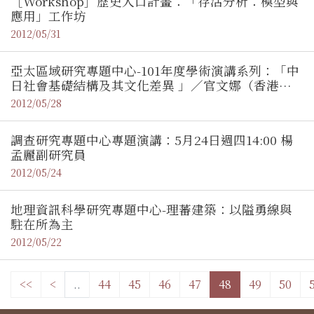
［Workshop］歷史人口計畫：「存活分析：模型與
應用」工作坊
2012/05/31
亞太區域研究專題中心-101年度學術演講系列：「中
日社會基礎結構及其文化差異 」／官文娜（香港大
學香港人文社會研究所助理教授）
2012/05/28
調查研究專題中心專題演講：5月24日週四14:00 楊
孟麗副研究員
2012/05/24
地理資訊科學研究專題中心-理蕃建築：以隘勇線與
駐在所為主
2012/05/22
<<
<
..
44
45
46
47
48
49
50