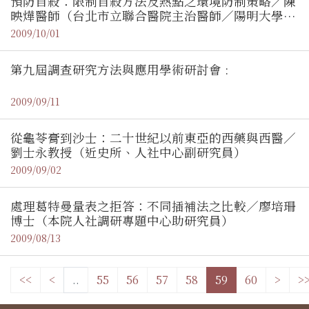
預防自殺：限制自殺方法及熱點之環境防制策略／陳
映燁醫師（台北市立聯合醫院主治醫師／陽明大學公
衛所助理教授）
2009/10/01
第九屆調查研究方法與應用學術研討會 :
2009/09/11
從龜苓膏到沙士：二十世紀以前東亞的西藥與西醫／
劉士永教授（近史所、人社中心副研究員）
2009/09/02
處理葛特曼量表之拒答：不同插補法之比較／廖培珊
博士（本院人社調研專題中心助研究員）
2009/08/13
<<
<
..
55
56
57
58
59
60
>
>