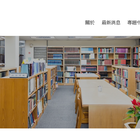
會科學研究中心
跳至中央區塊/Main Conte
:::
關於
最新消息
專題