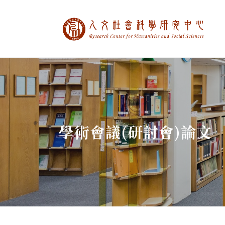
中央研究院人文社
:::
學術會議(研討會)論文