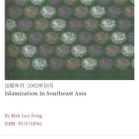
出版年月: 2002年10月
Islamization in Southeast Asia
By Mak Lau-Fong
ISBN: 9576718961