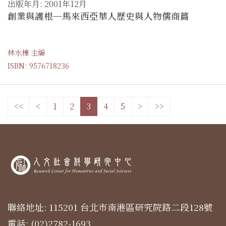
出版年月: 2001年12月
創業與護根─馬來西亞華人歷史與人物儒商篇
林水檺 主編
ISBN: 9576718236
<<
<
1
2
3
4
5
>
>>
聯絡地址: 115201 台北市南港區研究院路二段128號
電話: (02)2782-1693