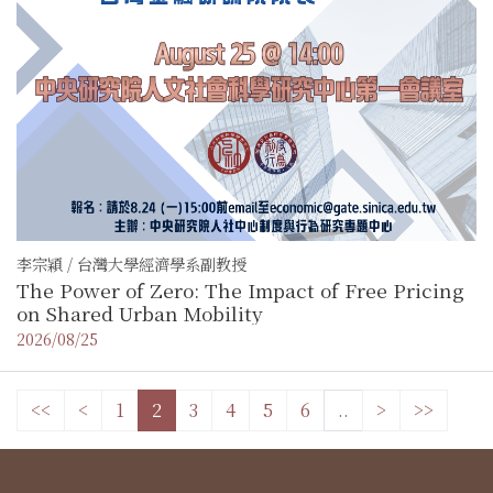
李宗穎 / 台灣大學經濟學系副教授
The Power of Zero: The Impact of Free Pricing
on Shared Urban Mobility
2026/08/25
<<
<
1
2
3
4
5
6
..
>
>>