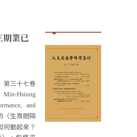
三期業已
》第三十七卷
：
Min-Hsiung
ormance, and
鈞〈生育間隔
如何動起來？
析〉，包修平