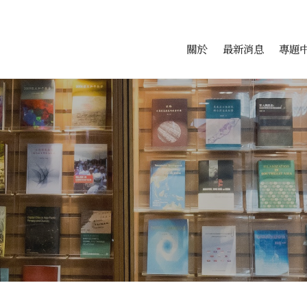
會科學研究中心
跳至中央區塊/Main Conte
:::
關於
最新消息
專題