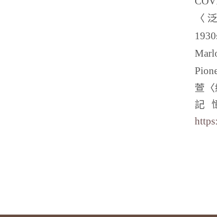
COV
〈
1930
Marl
Pion
萱〈
記
https