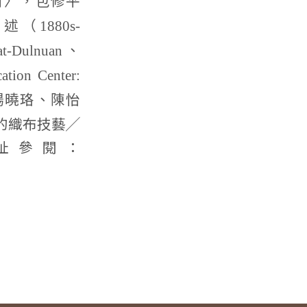
論述（
1880s-
、
at-Dulnuan
ation Center:
楊曉珞、陳怡
的織布技藝╱
址參閱：