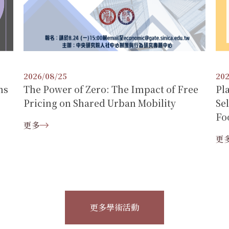
202
2026/08/25
ns
Pl
The Power of Zero: The Impact of Free
Se
Pricing on Shared Urban Mobility
Fo
更多
更
更多學術活動