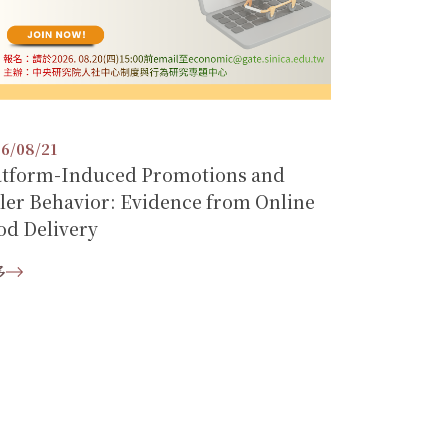
6/08/21
atform-Induced Promotions and
ller Behavior: Evidence from Online
od Delivery
多