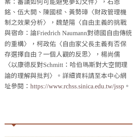
案：審議如何可能避免夢幻文件〉，石恩
銘、伍大開、陳國樑、黃勢璋〈財政管理機
制之效果分析〉，魏楚陽〈自由主義的挑戰
與宿命：論
對德國自由傳統
Friedrich Naumann
的重構〉，柯政佑〈自由家父長主義有否保
存選擇自由？一個人觀的反思〉，楊尚儒
〈以康德反對
：哈伯瑪斯對大空間理
Schmitt
論的理解與批判〉。詳細資料請至本中心網
址參閱：
。
https://www.rchss.sinica.edu.tw/jssp