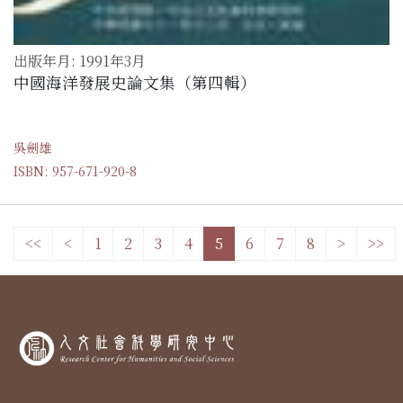
出版年月: 1991年3月
中國海洋發展史論文集（第四輯）
吳劍雄
ISBN: 957-671-920-8
<<
<
1
2
3
4
5
6
7
8
>
>>