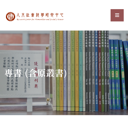
中央研究院人文社會科
選單
:::
專書 (含原叢書)