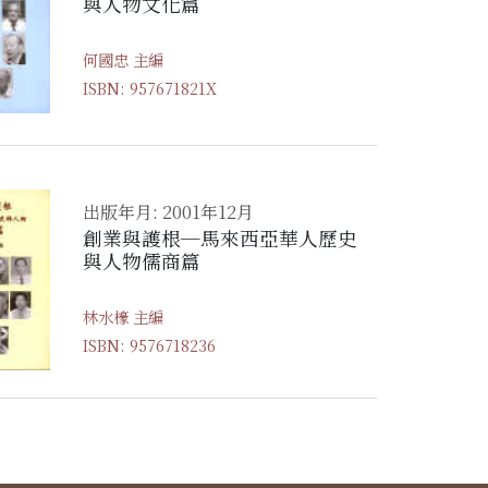
與人物文化篇
何國忠 主編
ISBN: 957671821X
出版年月: 2001年12月
創業與護根─馬來西亞華人歷史
與人物儒商篇
林水檺 主編
ISBN: 9576718236