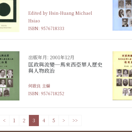
Edited by Hsin-Huang Michael
Hsiao
ISBN: 9576718333
出版年月: 2001年12月
匡政與流變─馬來西亞華人歷史
與人物政治
何啟良 主編
ISBN: 9576718252
<
1
2
3
4
5
>
>>