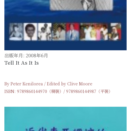
出版年月: 2008年6月
Tell It As It Is
By Peter Kenilorea / Edited by Clive Moore
ISBN: 9789860144970（精裝）/ 9789860144987（平裝）