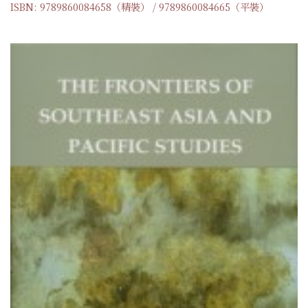
ISBN: 9789860084658（精裝） / 9789860084665（平裝）