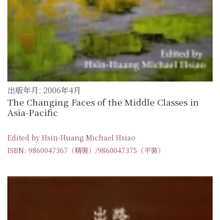
出版年月: 2006年4月
The Changing Faces of the Middle Classes in
Asia-Pacific
Edited by Hsin-Huang Michael Hsiao
ISBN: 9860047367（精裝）/9860047375（平裝）