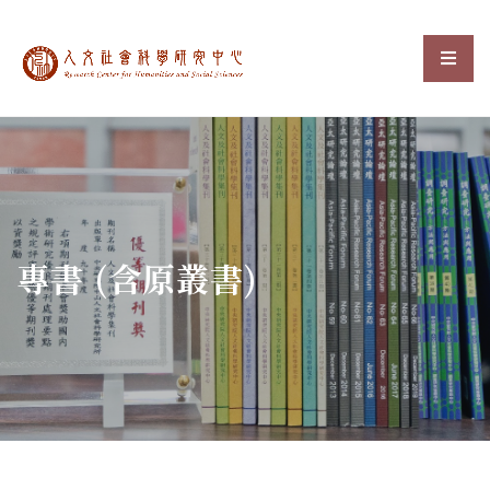
中央研究院人文社會科
選單
:::
專書 (含原叢書)