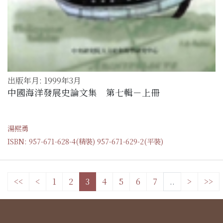
出版年月: 1999年3月
中國海洋發展史論文集 第七輯－上冊
湯熙勇
ISBN: 957-671-628-4(精裝) 957-671-629-2(平裝)
<<
<
1
2
3
4
5
6
7
..
>
>>