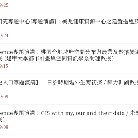
9/25
研究專題中心[專題演講]：美兆健康資源中心之建置過程
9/24
Science專題演講：桃園台地埤塘空間分布與農業及聚落變
授 (逢甲大學都市計畫與空間資訊學系助理教授）
9/15
史人口專題演講】：日治時期婚外生育初探 / 鄭力軒副教
9/09
cience專題演講：GIS with my, our and their 
授）
9/08