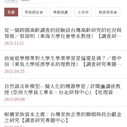
全部
學術研討會
專題演講
工作坊
新書發表會
從一個跨國高齡調查的經驗談台灣高齡研究的近況與
發展／蔡瑞明（東海大學社會學系教授）【調查研究
專題中心】
2021/11/11
放寬退學標準對大學生學業學習是福還是禍？／曾中
信（東吳大學經濟學系助理教授）【調查研究專題中
心】
2021/10/25
自然語言新模型-- 擬人化的機器學習 / 許聞廉講座教
授 (亞洲大學資工專系、台北研發中心) 【地理資訊
科學研究專題中心】
2021/09/08
解構家族資本主義：台灣家族企業的聯姻與政治獻金
之研究【調查研究專題中心】