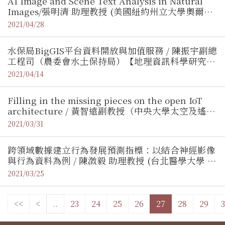
AI Image and Scene Text Analysis in Natural
Images/張明清 助理教授 (美國紐約州立大學奧爾巴
尼分校、 國立中央大學資訊工程學系訪問學者)
2021/04/28
【地理資訊科學研究專題中心】
水保局BigGIS平台資料開放與加值服務 / 陳振宇副總
工程司（農委會水土保持局）【地理資訊科學研究專
題中心】
2021/04/14
Filling in the missing pieces on the open IoT
architecture / 黃智遠副教授（中央大學太空及遙測
研究中心）【地理資訊科學研究專題中心】
2021/03/31
跨領域數據建立行為發展預測指標：以結合神經影像
與行為資料為例 / 陳澂毅 助理教授 (台北醫學大學 傷
害防治學研究所)【調查研究專題中心】
2021/03/25
<<
<
..
23
24
25
26
27
28
29